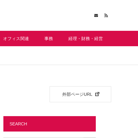
オフィス関連
事務
経理・財務・経営
外部ページURL
SEARCH