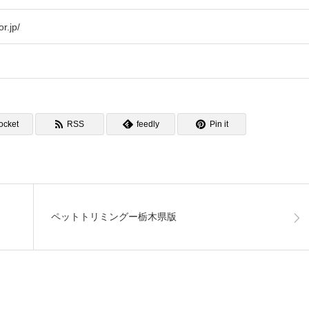
r.jp/
ocket
RSS
feedly
Pin it
ペットトリミングー栃木県版