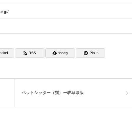
r.jp/
ocket
RSS
feedly
Pin it
ペットシッター（猫）ー岐阜県版