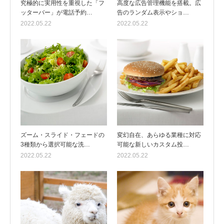
究極的に実用性を重視した「フ
高度な広告管理機能を搭載。広
ッターバー」が電話予約…
告のランダム表示やショ…
2022.05.22
2022.05.22
ズーム・スライド・フェードの
変幻自在、あらゆる業種に対応
3種類から選択可能な洗…
可能な新しいカスタム投…
2022.05.22
2022.05.22