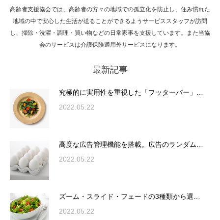
高齢者支援協会では、高齢者の方々の地域での孤立化を防止し、住み慣れた
Hello world!
地域の中で安心した生活が送ることができるようサービススタッフが訪問
し、掃除・洗濯・調理・買い物などの日常家事を支援しています。また当協
会のサービスは介護保険適用外サービスになります。
最新記事
究極的に実用性を重視した「フッターバー」
が電話予約や記事の拡…
究極的に実用性を重視した「フッターバー」…
2022.05.22
高度な広告管理機能を搭載。広告のランダム
表示やショートコード…
高度な広告管理機能を搭載。広告のランダム…
2022.05.22
ズーム・スライド・フェードの3種類から選
ズーム・スライド・フェードの3種類から選…
択可能な洗練されたホ…
2022.05.22