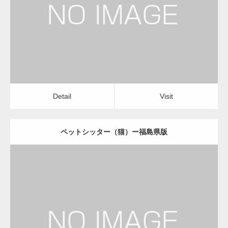
ペットシッター（猫）
Detail
Visit
変幻自在、あらゆる業種に対応可能な新しい
カスタム投稿タイプ実…
Detail
Visit
ペットシッター（猫）ー福島県版
一般社団法人高齢者支援協会が生活支援.com
のホームページを…
更新日：
2022.11.03
通常投稿
ペットシッター（猫）