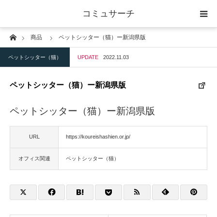
コミュサーチ
Home
商品
ペットシッター（猫）ー新潟県版
ホーム
ペットシッター（猫）
UPDATE
2022.11.03
士業
ペットシッター（猫）ー新潟県版
IT
ペットシッター（猫）ー新潟県版
広告・印刷
URL
https://koureishashien.or.jp/
人材
オフィス関連
ペットシッター（猫）
店舗・建築
物流・運送