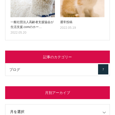
一般社団法人高齢者支援協会が
通常投稿
生活支援.comのホー…
2022.05.19
2022.05.20
記事のカテゴリー
ブログ
7
月別アーカイブ
イブ