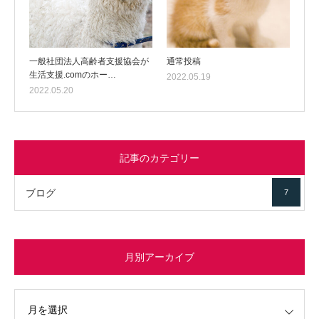
一般社団法人高齢者支援協会が
通常投稿
生活支援.comのホー…
2022.05.19
2022.05.20
記事のカテゴリー
ブログ
7
月別アーカイブ
イブ