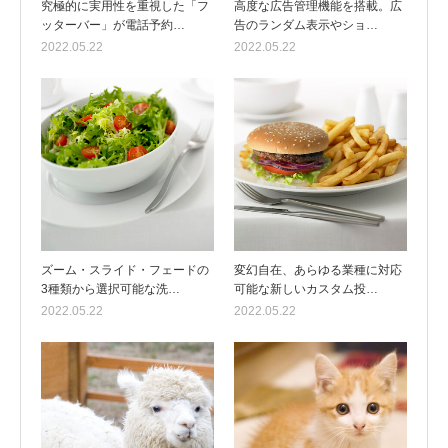
究極的に実用性を重視した「フ
高度な広告管理機能を搭載。広
ッターバー」が電話予約…
告のランダム表示やショ…
2022.05.22
2022.05.22
ズーム・スライド・フェードの
変幻自在、あらゆる業種に対応
3種類から選択可能な洗…
可能な新しいカスタム投…
2022.05.22
2022.05.22