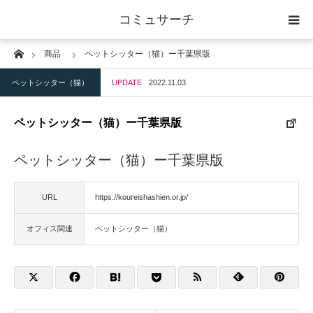
コミュサーチ
Home
商品
ペットシッター（猫）ー千葉県版
ホーム
ペットシッター（猫）
UPDATE
2022.11.03
士業
ペットシッター（猫）ー千葉県版
IT
ペットシッター（猫）ー千葉県版
広告・印刷
URL
https://koureishashien.or.jp/
人材
オフィス関連
ペットシッター（猫）
店舗・建築
物流・運送