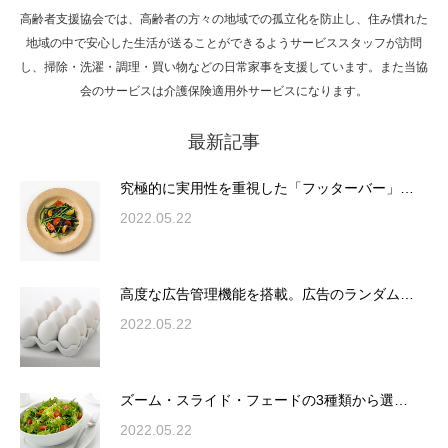
高齢者支援協会では、高齢者の方々の地域での孤立化を防止し、住み慣れた
Hello world!
地域の中で安心した生活が送ることができるようサービススタッフが訪問
し、掃除・洗濯・調理・買い物などの日常家事を支援しています。また当協
会のサービスは介護保険適用外サービスになります。
最新記事
究極的に実用性を重視した「フッターバー」
が電話予約や記事の拡…
究極的に実用性を重視した「フッターバー」…
2022.05.22
高度な広告管理機能を搭載。広告のランダム
表示やショートコード…
高度な広告管理機能を搭載。広告のランダム…
2022.05.22
ズーム・スライド・フェードの3種類から選
ズーム・スライド・フェードの3種類から選…
択可能な洗練されたホ…
2022.05.22