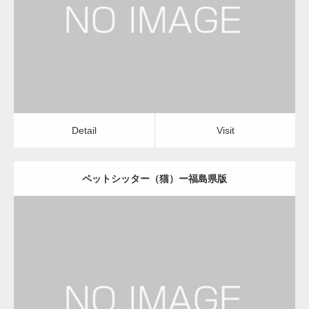
ペットシッター（猫）
Detail
Visit
変幻自在、あらゆる業種に対応可能な新しい
カスタム投稿タイプ実…
Detail
Visit
ペットシッター（猫）ー福島県版
一般社団法人高齢者支援協会が生活支援.com
のホームページを…
更新日：
2022.11.03
通常投稿
ペットシッター（猫）