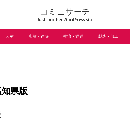
コミュサーチ
Just another WordPress site
人材
店舗・建築
物流・運送
製造・加工
高知県版
版