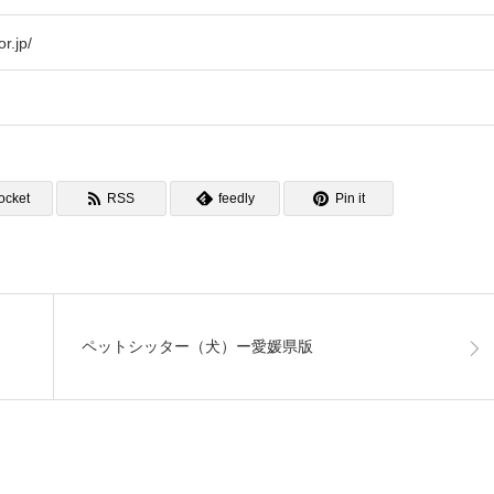
r.jp/
ocket
RSS
feedly
Pin it
ペットシッター（犬）ー愛媛県版