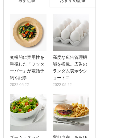
最新記事
おすすめ記事
究極的に実用性を
高度な広告管理機
重視した「フッタ
能を搭載。広告の
ーバー」が電話予
ランダム表示やシ
約や記事…
ョートコ…
2022.05.22
2022.05.22
ズーム・スライ
変幻自在、あらゆ