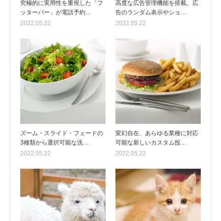
究極的に実用性を重視した「フ
高度な広告管理機能を搭載。広
ッターバー」が電話予約…
告のランダム表示やショ…
2022.05.22
2022.05.22
ズーム・スライド・フェードの
変幻自在、あらゆる業種に対応
3種類から選択可能な洗…
可能な新しいカスタム投…
2022.05.22
2022.05.22