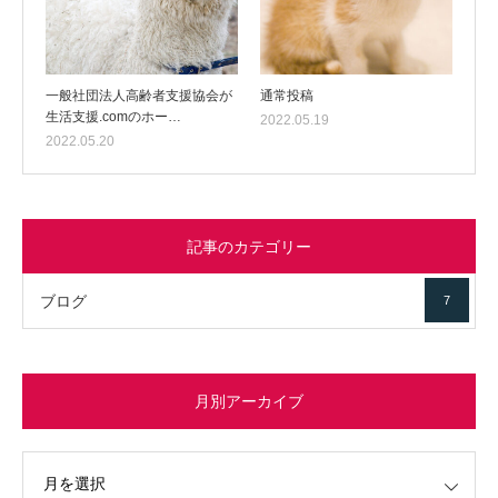
一般社団法人高齢者支援協会が
通常投稿
生活支援.comのホー…
2022.05.19
2022.05.20
記事のカテゴリー
ブログ
7
月別アーカイブ
イブ