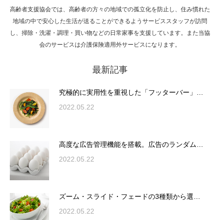
高齢者支援協会では、高齢者の方々の地域での孤立化を防止し、住み慣れた
Hello world!
地域の中で安心した生活が送ることができるようサービススタッフが訪問
し、掃除・洗濯・調理・買い物などの日常家事を支援しています。また当協
会のサービスは介護保険適用外サービスになります。
最新記事
究極的に実用性を重視した「フッターバー」
が電話予約や記事の拡…
究極的に実用性を重視した「フッターバー」…
2022.05.22
高度な広告管理機能を搭載。広告のランダム
表示やショートコード…
高度な広告管理機能を搭載。広告のランダム…
2022.05.22
ズーム・スライド・フェードの3種類から選
ズーム・スライド・フェードの3種類から選…
択可能な洗練されたホ…
2022.05.22