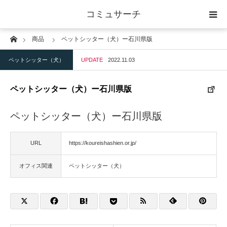
コミュサーチ
Home
商品
ペットシッター（犬）ー石川県版
ホーム
ペットシッター（犬）
UPDATE
2022.11.03
士業
ペットシッター（犬）ー石川県版
IT
ペットシッター（犬）ー石川県版
広告・印刷
URL
https://koureishashien.or.jp/
人材
オフィス関連
ペットシッター（犬）
店舗・建築
物流・運送