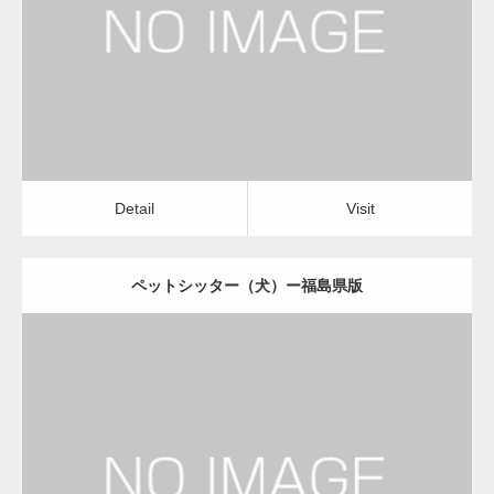
ペットシッター（犬）
Detail
Visit
変幻自在、あらゆる業種に対応可能な新しい
カスタム投稿タイプ実…
Detail
Visit
ペットシッター（犬）ー福島県版
一般社団法人高齢者支援協会が生活支援.com
のホームページを…
更新日：
2022.11.03
通常投稿
ペットシッター（犬）