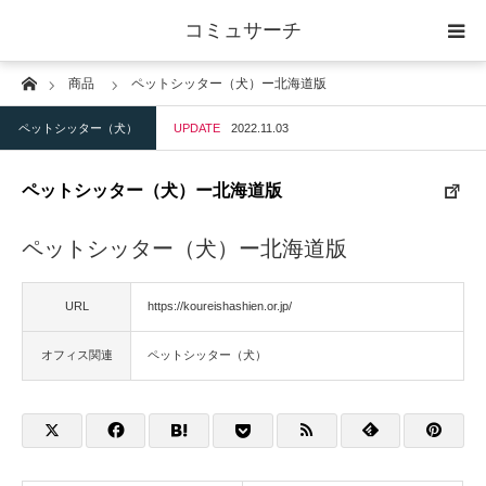
コミュサーチ
Home
商品
ペットシッター（犬）ー北海道版
ホーム
ペットシッター（犬）
UPDATE
2022.11.03
士業
ペットシッター（犬）ー北海道版
IT
ペットシッター（犬）ー北海道版
広告・印刷
URL
https://koureishashien.or.jp/
人材
オフィス関連
ペットシッター（犬）
店舗・建築
物流・運送