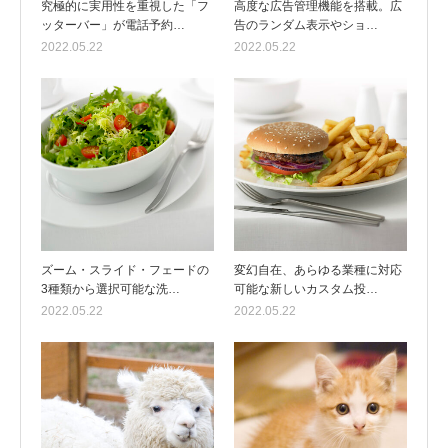
究極的に実用性を重視した「フ
高度な広告管理機能を搭載。広
ッターバー」が電話予約…
告のランダム表示やショ…
2022.05.22
2022.05.22
ズーム・スライド・フェードの
変幻自在、あらゆる業種に対応
3種類から選択可能な洗…
可能な新しいカスタム投…
2022.05.22
2022.05.22