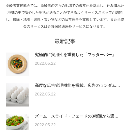
高齢者支援協会では、高齢者の方々の地域での孤立化を防止し、住み慣れた
Hello world!
地域の中で安心した生活が送ることができるようサービススタッフが訪問
し、掃除・洗濯・調理・買い物などの日常家事を支援しています。また当協
会のサービスは介護保険適用外サービスになります。
最新記事
究極的に実用性を重視した「フッターバー」
が電話予約や記事の拡…
究極的に実用性を重視した「フッターバー」…
2022.05.22
高度な広告管理機能を搭載。広告のランダム
表示やショートコード…
高度な広告管理機能を搭載。広告のランダム…
2022.05.22
ズーム・スライド・フェードの3種類から選
ズーム・スライド・フェードの3種類から選…
択可能な洗練されたホ…
2022.05.22