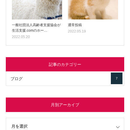
一般社団法人高齢者支援協会が
通常投稿
生活支援.comのホー…
2022.05.19
2022.05.20
記事のカテゴリー
ブログ
7
月別アーカイブ
イブ