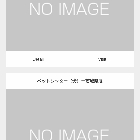
ペットシッター（犬）
Detail
Visit
変幻自在、あらゆる業種に対応可能な新しい
カスタム投稿タイプ実…
Detail
Visit
ペットシッター（犬）ー茨城県版
一般社団法人高齢者支援協会が生活支援.com
のホームページを…
更新日：
2022.11.03
通常投稿
ペットシッター（犬）