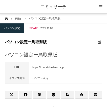
コミュサーチ
Home
商品
パソコン設定ー鳥取県版
ホーム
パソコン設定
UPDATE
2022.11.02
士業
パソコン設定ー鳥取県版
IT
パソコン設定ー鳥取県版
広告・印刷
URL
https://koureishashien.or.jp/
人材
オフィス関連
パソコン設定
店舗・建築
物流・運送