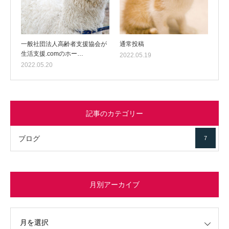
一般社団法人高齢者支援協会が
通常投稿
生活支援.comのホー…
2022.05.19
2022.05.20
記事のカテゴリー
ブログ
7
月別アーカイブ
イブ