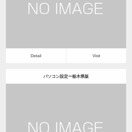
パソコン設定
Detail
Visit
変幻自在、あらゆる業種に対応可能な新しい
カスタム投稿タイプ実…
Detail
Visit
パソコン設定ー栃木県版
一般社団法人高齢者支援協会が生活支援.com
のホームページを…
更新日：
2022.11.02
通常投稿
パソコン設定