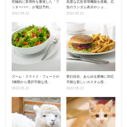
究極的に実用性を重視した「フ
高度な広告管理機能を搭載。広
ッターバー」が電話予約…
告のランダム表示やショ…
2022.05.22
2022.05.22
ズーム・スライド・フェードの
変幻自在、あらゆる業種に対応
3種類から選択可能な洗…
可能な新しいカスタム投…
2022.05.22
2022.05.22