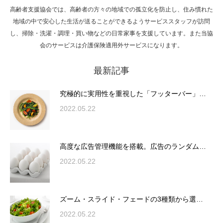
高齢者支援協会では、高齢者の方々の地域での孤立化を防止し、住み慣れた
Hello world!
地域の中で安心した生活が送ることができるようサービススタッフが訪問
し、掃除・洗濯・調理・買い物などの日常家事を支援しています。また当協
会のサービスは介護保険適用外サービスになります。
最新記事
究極的に実用性を重視した「フッターバー」
が電話予約や記事の拡…
究極的に実用性を重視した「フッターバー」…
2022.05.22
高度な広告管理機能を搭載。広告のランダム
表示やショートコード…
高度な広告管理機能を搭載。広告のランダム…
2022.05.22
ズーム・スライド・フェードの3種類から選
ズーム・スライド・フェードの3種類から選…
択可能な洗練されたホ…
2022.05.22