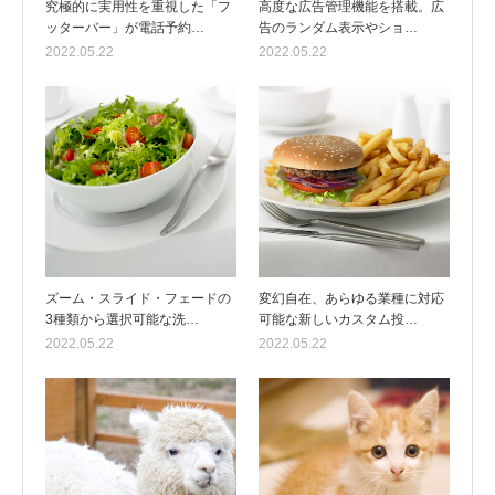
究極的に実用性を重視した「フ
高度な広告管理機能を搭載。広
ッターバー」が電話予約…
告のランダム表示やショ…
2022.05.22
2022.05.22
ズーム・スライド・フェードの
変幻自在、あらゆる業種に対応
3種類から選択可能な洗…
可能な新しいカスタム投…
2022.05.22
2022.05.22