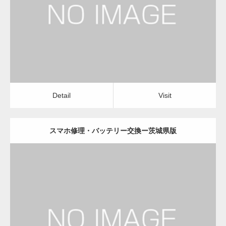
スマホ修理・バッテリー交換
Detail
Visit
変幻自在、あらゆる業種に対応可能な新しい
カスタム投稿タイプ実…
Detail
Visit
スマホ修理・バッテリー交換ー茨城県版
一般社団法人高齢者支援協会が生活支援.com
のホームページを…
更新日：
2022.11.02
通常投稿
スマホ修理・バッテリー交換