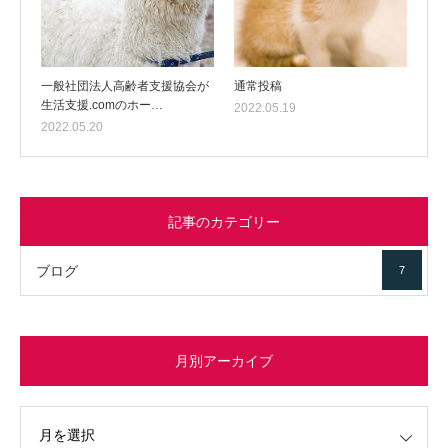
一般社団法人高齢者支援協会が
通常投稿
生活支援.comのホー…
2022.05.19
2022.05.20
記事のカテゴリー
ブログ
7
月別アーカイブ
イブ