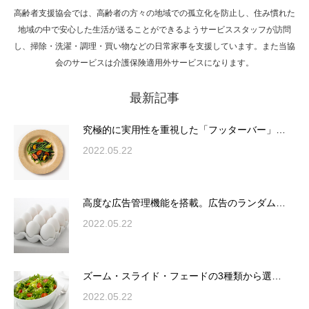
高齢者支援協会では、高齢者の方々の地域での孤立化を防止し、住み慣れた
Hello world!
地域の中で安心した生活が送ることができるようサービススタッフが訪問
し、掃除・洗濯・調理・買い物などの日常家事を支援しています。また当協
会のサービスは介護保険適用外サービスになります。
最新記事
究極的に実用性を重視した「フッターバー」
が電話予約や記事の拡…
究極的に実用性を重視した「フッターバー」…
2022.05.22
高度な広告管理機能を搭載。広告のランダム
表示やショートコード…
高度な広告管理機能を搭載。広告のランダム…
2022.05.22
ズーム・スライド・フェードの3種類から選
ズーム・スライド・フェードの3種類から選…
択可能な洗練されたホ…
2022.05.22