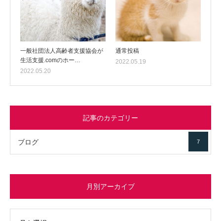
一般社団法人高齢者支援協会が
通常投稿
生活支援.comのホー…
2022.05.19
2022.05.20
記事のカテゴリー
ブログ
7
月別アーカイブ
イブ