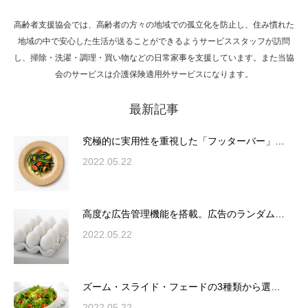
高齢者支援協会では、高齢者の方々の地域での孤立化を防止し、住み慣れた
Hello world!
地域の中で安心した生活が送ることができるようサービススタッフが訪問
し、掃除・洗濯・調理・買い物などの日常家事を支援しています。また当協
会のサービスは介護保険適用外サービスになります。
最新記事
究極的に実用性を重視した「フッターバー」
が電話予約や記事の拡…
究極的に実用性を重視した「フッターバー」…
2022.05.22
高度な広告管理機能を搭載。広告のランダム
表示やショートコード…
高度な広告管理機能を搭載。広告のランダム…
2022.05.22
ズーム・スライド・フェードの3種類から選
ズーム・スライド・フェードの3種類から選…
択可能な洗練されたホ…
2022.05.22