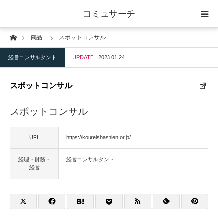
コミュサーチ
Home
商品
スポットコンサル
ホーム
経営コンサルタント
UPDATE
2023.01.24
士業
スポットコンサル
IT
スポットコンサル
広告・印刷
URL
https://koureishashien.or.jp/
人材
経理・財務・
経営コンサルタント
経営
店舗・建築
物流・運送