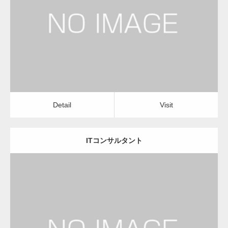
経営コンサルタント
Detail
Visit
変幻自在、あらゆる業種に対応可能な新しい
カスタム投稿タイプ実…
Detail
Visit
ITコンサルタント
一般社団法人高齢者支援協会が生活支援.com
のホームページを…
更新日：
2023.01.24
通常投稿
経営コンサルタント