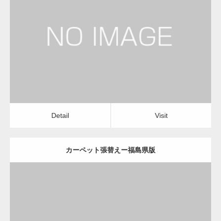
更新日：
2022.12.08
カーペット張替え
カーペット張替え
Detail
Visit
変幻自在、あらゆる業種に対応可能な新しい
カスタム投稿タイプ実…
Detail
Visit
カーペット張替えー福島県版
一般社団法人高齢者支援協会が生活支援.com
のホームページを…
更新日：
2022.12.08
通常投稿