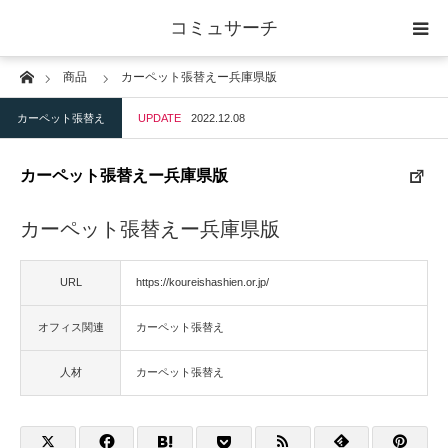
コミュサーチ
Home
商品
カーペット張替えー兵庫県版
ホーム
カーペット張替え
UPDATE
2022.12.08
士業
カーペット張替えー兵庫県版
IT
カーペット張替えー兵庫県版
広告・印刷
URL
https://koureishashien.or.jp/
人材
オフィス関連
カーペット張替え
店舗・建築
人材
カーペット張替え
物流・運送