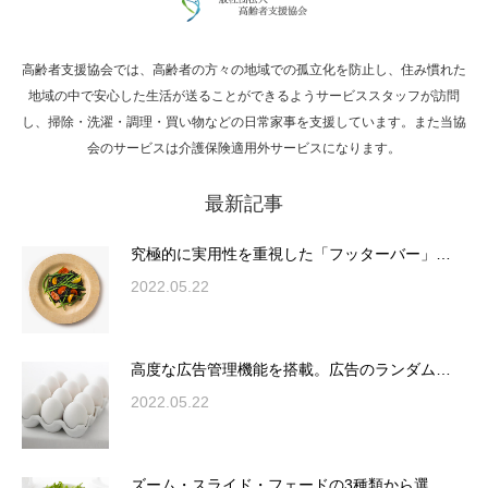
高齢者支援協会では、高齢者の方々の地域での孤立化を防止し、住み慣れた
Hello world!
地域の中で安心した生活が送ることができるようサービススタッフが訪問
し、掃除・洗濯・調理・買い物などの日常家事を支援しています。また当協
会のサービスは介護保険適用外サービスになります。
最新記事
究極的に実用性を重視した「フッターバー」
が電話予約や記事の拡…
究極的に実用性を重視した「フッターバー」…
2022.05.22
高度な広告管理機能を搭載。広告のランダム
表示やショートコード…
高度な広告管理機能を搭載。広告のランダム…
2022.05.22
ズーム・スライド・フェードの3種類から選
ズーム・スライド・フェードの3種類から選…