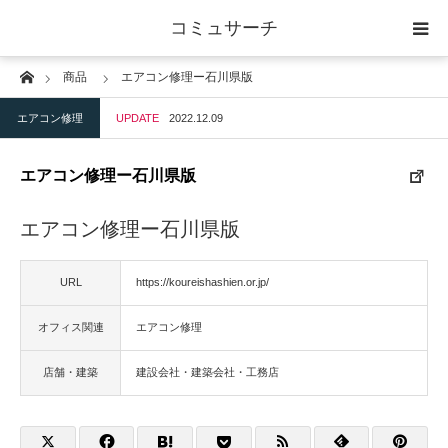
コミュサーチ
Home
商品
エアコン修理ー石川県版
ホーム
エアコン修理
UPDATE
2022.12.09
士業
エアコン修理ー石川県版
IT
エアコン修理ー石川県版
広告・印刷
URL
https://koureishashien.or.jp/
人材
オフィス関連
エアコン修理
店舗・建築
店舗・建築
建設会社・建築会社・工務店
物流・運送