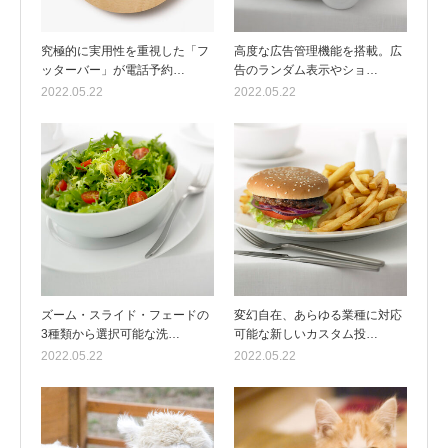
究極的に実用性を重視した「フ
高度な広告管理機能を搭載。広
ッターバー」が電話予約…
告のランダム表示やショ…
2022.05.22
2022.05.22
ズーム・スライド・フェードの
変幻自在、あらゆる業種に対応
3種類から選択可能な洗…
可能な新しいカスタム投…
2022.05.22
2022.05.22