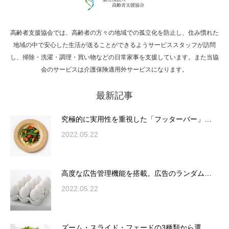
高齢者支援協会では、高齢者の方々の地域での孤立化を防止し、住み慣れた
Hello world!
地域の中で安心した生活が送ることができるようサービススタッフが訪問
し、掃除・洗濯・調理・買い物などの日常家事を支援しています。また当協
会のサービスは介護保険適用外サービスになります。
最新記事
究極的に実用性を重視した「フッターバー」
が電話予約や記事の拡…
究極的に実用性を重視した「フッターバー」…
2022.05.22
高度な広告管理機能を搭載。広告のランダム
表示やショートコード…
高度な広告管理機能を搭載。広告のランダム…
2022.05.22
ズーム・スライド・フェードの3種類から選
ズーム・スライド・フェードの3種類から選…