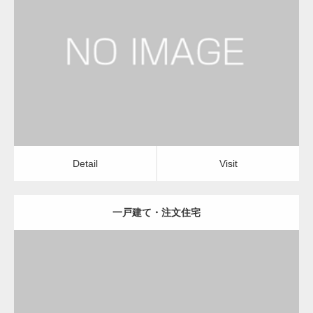
更新日：
2023.01.29
建設会社・建築会社・工務店
Detail
Visit
変幻自在、あらゆる業種に対応可能な新しい
カスタム投稿タイプ実…
Detail
Visit
一戸建て・注文住宅
一般社団法人高齢者支援協会が生活支援.com
のホームページを…
更新日：
2023.01.29
通常投稿