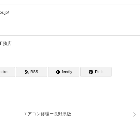
r.jp/
工務店
ocket
RSS
feedly
Pin it
エアコン修理ー長野県版