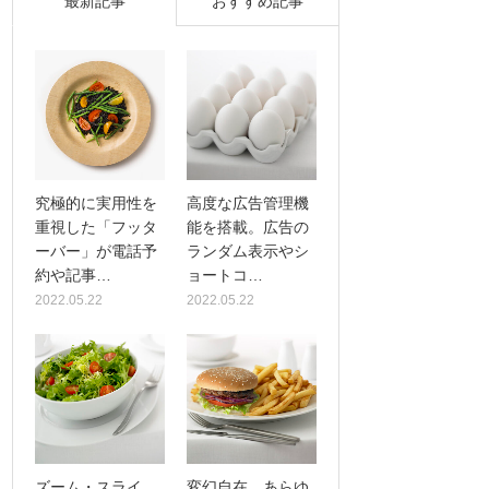
最新記事
おすすめ記事
究極的に実用性を
高度な広告管理機
重視した「フッタ
能を搭載。広告の
ーバー」が電話予
ランダム表示やシ
約や記事…
ョートコ…
2022.05.22
2022.05.22
ズーム・スライ
変幻自在、あらゆ