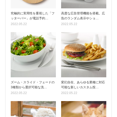
究極的に実用性を重視した「フ
高度な広告管理機能を搭載。広
ッターバー」が電話予約…
告のランダム表示やショ…
2022.05.22
2022.05.22
ズーム・スライド・フェードの
変幻自在、あらゆる業種に対応
3種類から選択可能な洗…
可能な新しいカスタム投…
2022.05.22
2022.05.22