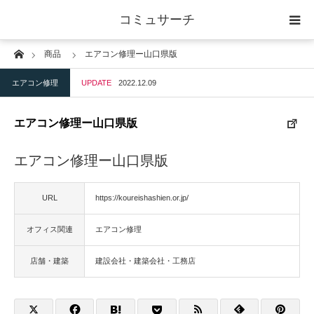
コミュサーチ
Home
商品
エアコン修理ー山口県版
ホーム
エアコン修理
UPDATE
2022.12.09
士業
エアコン修理ー山口県版
IT
エアコン修理ー山口県版
広告・印刷
URL
https://koureishashien.or.jp/
人材
オフィス関連
エアコン修理
店舗・建築
店舗・建築
建設会社・建築会社・工務店
物流・運送