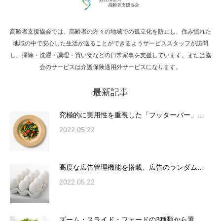
高齢者支援協会では、高齢者の方々の地域での孤立化を防止し、住み慣れた
Hello world!
地域の中で安心した生活が送ることができるようサービススタッフが訪問
し、掃除・洗濯・調理・買い物などの日常家事を支援しています。また当協
会のサービスは介護保険適用外サービスになります。
最新記事
究極的に実用性を重視した「フッターバー」
が電話予約や記事の拡…
究極的に実用性を重視した「フッターバー」…
2022.05.22
高度な広告管理機能を搭載。広告のランダム
表示やショートコード…
高度な広告管理機能を搭載。広告のランダム…
2022.05.22
ズーム・スライド・フェードの3種類から選
ズーム・スライド・フェードの3種類から選…