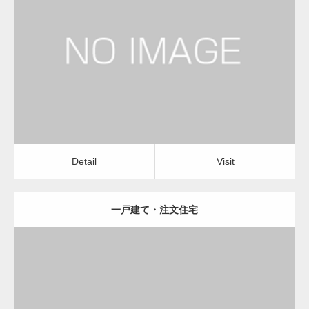
更新日：
2023.01.29
建設会社・建築会社・工務店
Detail
Visit
変幻自在、あらゆる業種に対応可能な新しい
カスタム投稿タイプ実…
Detail
Visit
一戸建て・注文住宅
一般社団法人高齢者支援協会が生活支援.com
のホームページを…
更新日：
2023.01.29
通常投稿