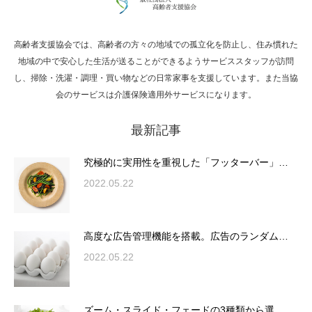
高齢者支援協会では、高齢者の方々の地域での孤立化を防止し、住み慣れた
Hello world!
地域の中で安心した生活が送ることができるようサービススタッフが訪問
し、掃除・洗濯・調理・買い物などの日常家事を支援しています。また当協
会のサービスは介護保険適用外サービスになります。
最新記事
究極的に実用性を重視した「フッターバー」
が電話予約や記事の拡…
究極的に実用性を重視した「フッターバー」…
2022.05.22
高度な広告管理機能を搭載。広告のランダム
表示やショートコード…
高度な広告管理機能を搭載。広告のランダム…
2022.05.22
ズーム・スライド・フェードの3種類から選
ズーム・スライド・フェードの3種類から選…