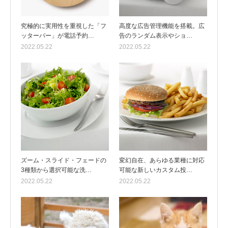
究極的に実用性を重視した「フ
高度な広告管理機能を搭載。広
ッターバー」が電話予約…
告のランダム表示やショ…
2022.05.22
2022.05.22
ズーム・スライド・フェードの
変幻自在、あらゆる業種に対応
3種類から選択可能な洗…
可能な新しいカスタム投…
2022.05.22
2022.05.22