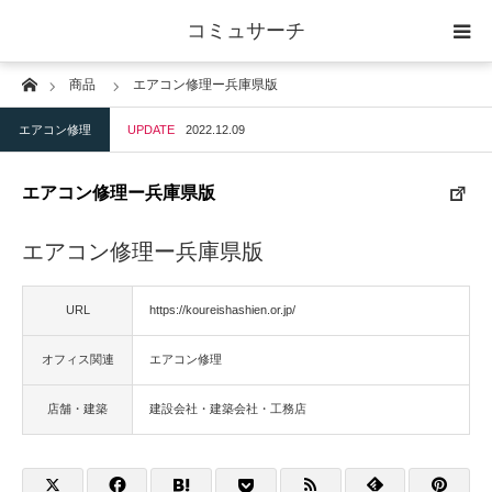
コミュサーチ
Home
商品
エアコン修理ー兵庫県版
ホーム
エアコン修理
UPDATE
2022.12.09
士業
エアコン修理ー兵庫県版
IT
エアコン修理ー兵庫県版
広告・印刷
URL
https://koureishashien.or.jp/
人材
オフィス関連
エアコン修理
店舗・建築
店舗・建築
建設会社・建築会社・工務店
物流・運送