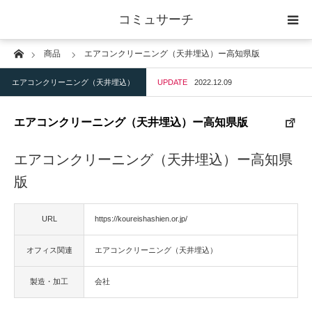
コミュサーチ
Home
商品
エアコンクリーニング（天井埋込）ー高知県版
ホーム
エアコンクリーニング（天井埋込）
UPDATE
2022.12.09
士業
エアコンクリーニング（天井埋込）ー高知県版
IT
エアコンクリーニング（天井埋込）ー高知県
広告・印刷
版
人材
URL
https://koureishashien.or.jp/
オフィス関連
エアコンクリーニング（天井埋込）
店舗・建築
製造・加工
会社
物流・運送