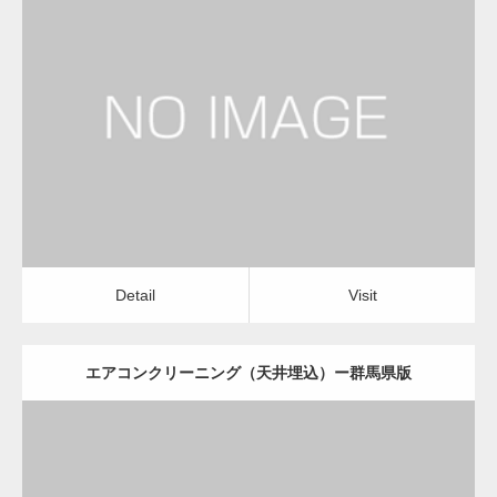
更新日：
2022.12.09
エアコンクリーニング（天井埋込）
会社
Detail
Visit
変幻自在、あらゆる業種に対応可能な新しい
カスタム投稿タイプ実…
Detail
Visit
エアコンクリーニング（天井埋込）ー群馬県版
一般社団法人高齢者支援協会が生活支援.com
のホームページを…