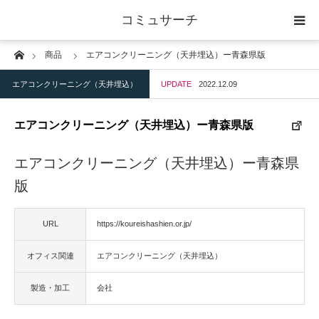
コミュサーチ
Home
商品
エアコンクリーニング（天井埋込）ー青森県版
ホーム
エアコンクリーニング（天井埋込）
UPDATE
2022.12.09
士業
エアコンクリーニング（天井埋込）ー青森県版
IT
エアコンクリーニング（天井埋込）ー青森県
広告・印刷
版
人材
URL
https://koureishashien.or.jp/
オフィス関連
エアコンクリーニング（天井埋込）
店舗・建築
製造・加工
会社
物流・運送