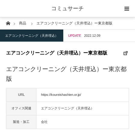
コミュサーチ
Home
商品
エアコンクリーニング（天井埋込）ー東京都版
ホーム
エアコンクリーニング（天井埋込）
UPDATE
2022.12.09
士業
エアコンクリーニング（天井埋込）ー東京都版
IT
エアコンクリーニング（天井埋込）ー東京都
広告・印刷
版
人材
URL
https://koureishashien.or.jp/
オフィス関連
エアコンクリーニング（天井埋込）
店舗・建築
製造・加工
会社
物流・運送