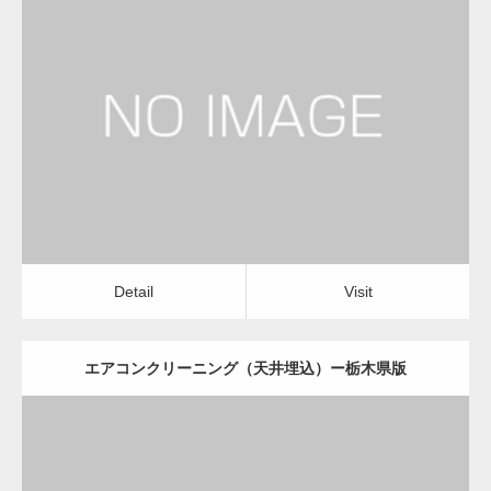
更新日：
2022.12.09
エアコンクリーニング（天井埋込）
会社
Detail
Visit
変幻自在、あらゆる業種に対応可能な新しい
カスタム投稿タイプ実…
Detail
Visit
エアコンクリーニング（天井埋込）ー栃木県版
一般社団法人高齢者支援協会が生活支援.com
のホームページを…