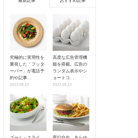
最新記事
おすすめ記事
究極的に実用性を
高度な広告管理機
重視した「フッタ
能を搭載。広告の
ーバー」が電話予
ランダム表示やシ
約や記事…
ョートコ…
2022.05.22
2022.05.22
ズーム・スライ
変幻自在、あらゆ