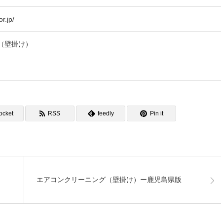
r.jp/
（壁掛け）
ocket
RSS
feedly
Pin it
エアコンクリーニング（壁掛け）ー鹿児島県版