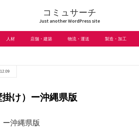
コミュサーチ
Just another WordPress site
人材
店舗・建築
物流・運送
製造・加工
12.09
壁掛け）ー沖縄県版
）ー沖縄県版