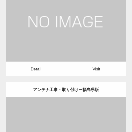
更新日：
2022.12.09
アンテナ工事・取り付け
修理・修繕
Detail
Visit
変幻自在、あらゆる業種に対応可能な新しい
カスタム投稿タイプ実…
Detail
Visit
アンテナ工事・取り付けー福島県版
一般社団法人高齢者支援協会が生活支援.com
のホームページを…
更新日：
2022.12.09
通常投稿