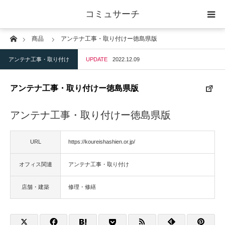
コミュサーチ
Home
商品
アンテナ工事・取り付けー徳島県版
ホーム
アンテナ工事・取り付け
UPDATE
2022.12.09
士業
アンテナ工事・取り付けー徳島県版
IT
アンテナ工事・取り付けー徳島県版
広告・印刷
URL
https://koureishashien.or.jp/
人材
オフィス関連
アンテナ工事・取り付け
店舗・建築
店舗・建築
修理・修繕
物流・運送