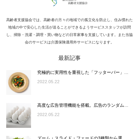
高齢者支援協会では、高齢者の方々の地域での孤立化を防止し、住み慣れた
Hello world!
地域の中で安心した生活が送ることができるようサービススタッフが訪問
し、掃除・洗濯・調理・買い物などの日常家事を支援しています。また当協
会のサービスは介護保険適用外サービスになります。
最新記事
究極的に実用性を重視した「フッターバー」
が電話予約や記事の拡…
究極的に実用性を重視した「フッターバー」…
2022.05.22
高度な広告管理機能を搭載。広告のランダム
表示やショートコード…
高度な広告管理機能を搭載。広告のランダム…
2022.05.22
ズーム・スライド・フェードの3種類から選
ズーム・スライド・フェードの3種類から選…