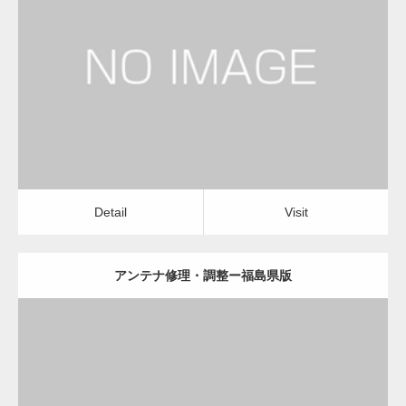
更新日：
2022.12.09
アンテナ修理・調整
電気工事・回線工事
Detail
Visit
変幻自在、あらゆる業種に対応可能な新しい
カスタム投稿タイプ実…
Detail
Visit
アンテナ修理・調整ー福島県版
一般社団法人高齢者支援協会が生活支援.com
のホームページを…
更新日：
2022.12.09
通常投稿