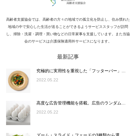
高齢者支援協会では、高齢者の方々の地域での孤立化を防止し、住み慣れた
Hello world!
地域の中で安心した生活が送ることができるようサービススタッフが訪問
し、掃除・洗濯・調理・買い物などの日常家事を支援しています。また当協
会のサービスは介護保険適用外サービスになります。
最新記事
究極的に実用性を重視した「フッターバー」
が電話予約や記事の拡…
究極的に実用性を重視した「フッターバー」…
2022.05.22
高度な広告管理機能を搭載。広告のランダム
表示やショートコード…
高度な広告管理機能を搭載。広告のランダム…
2022.05.22
ズーム・スライド・フェードの3種類から選
ズーム・スライド・フェードの3種類から選…