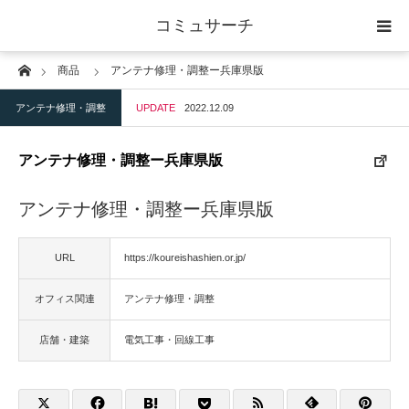
コミュサーチ
Home
商品
アンテナ修理・調整ー兵庫県版
ホーム
アンテナ修理・調整
UPDATE
2022.12.09
士業
アンテナ修理・調整ー兵庫県版
IT
アンテナ修理・調整ー兵庫県版
広告・印刷
URL
https://koureishashien.or.jp/
人材
オフィス関連
アンテナ修理・調整
店舗・建築
店舗・建築
電気工事・回線工事
物流・運送