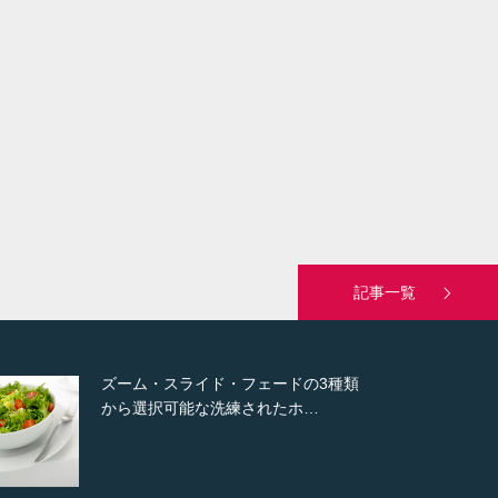
記事一覧
ズーム・スライド・フェードの3種類
変幻自
から選択可能な洗練されたホ…
新しい