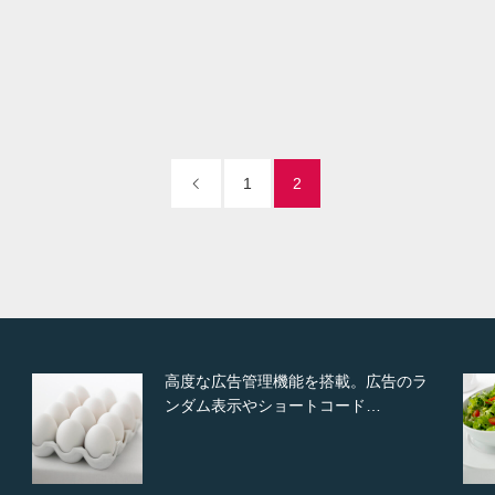
il
Visit
1
2
高度な広告管理機能を搭載。広告のラ
ンダム表示やショートコード…