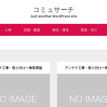
コミュサーチ
Just another WordPress site
人材
店舗・建築
物流・運送
製造・加工
け
ナ工事・取り付けー鳥取県版
アンテナ工事・取り付けー
更新日：
2022.12.09
更新日：
2022.12.09
ナ工事・取り付け
修理・修繕
アンテナ工事・取り付け
修
it
Detail
Visit