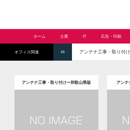
ホーム
士業
IT
広告・印刷
アンテナ工事・取り付
オフィス関連
48
アンテナ工事・取り付けー和歌山県版
アンテ
更新日：
2022.12.09
アンテナ工事・取り付け
修理・修繕
アンテ
Detail
Visit
Detail
Vis