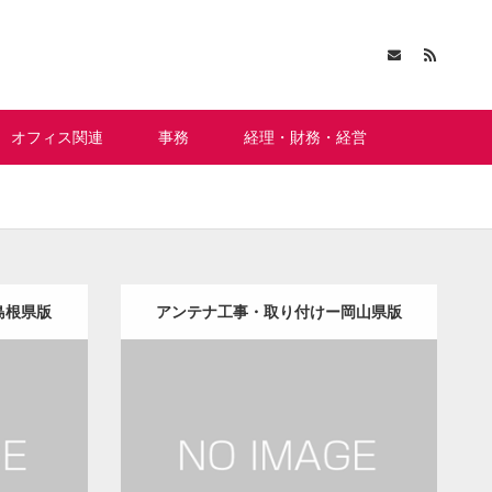
オフィス関連
事務
経理・財務・経営
島根県版
アンテナ工事・取り付けー岡山県版
更新日：
2022.12.09
理・修繕
アンテナ工事・取り付け
修理・修繕
Detail
Visit